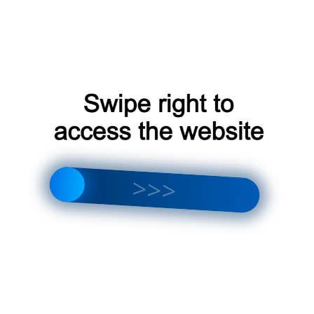
Профессиональный монтаж
: неправильный монтаж м
Бризер на лоджии в Москве
Бризер – это не панацея от грызунов, но важный элемент 
другими методами борьбы с грызунами, такими как уборка
отпугивателей, бризер может значительно снизить риск их
спокойствие и комфорт.
Не забывайте, что профилактика всегда дешевле и эффект
Установка бризера – это разумное вложение в защиту ваше
Мы рассмотрели, как бризеры помогают предотвратить про
часть истории. Эффективность защиты во многом зависит 
устройства. Давайте подробнее остановимся на этих аспек