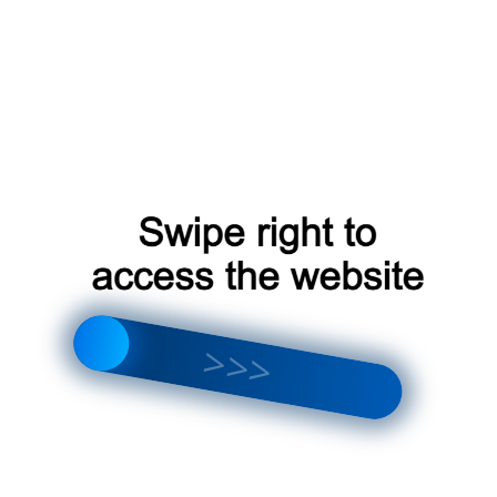
ROYAL CLIMA
FUNAI
EASYAIR by ZILON
Компрессор
инверторный
неинверторный
Площадь, м²
75
40
30
65
37
Приток воздуха
Нет
Да
Самодиагностика