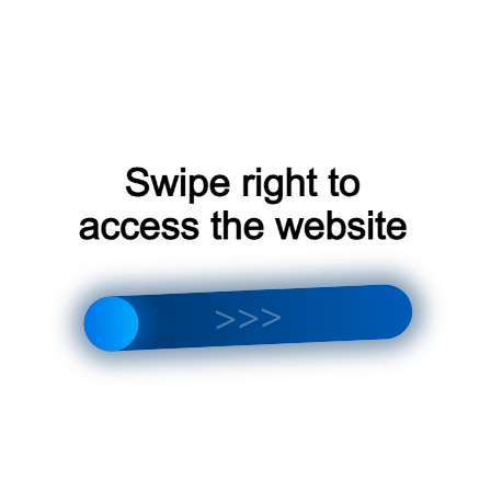
Отображение единственного товара
Приточно-очистительный
комплекс Zilon EasyAir